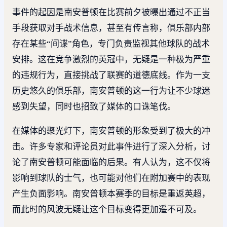
事件的起因是南安普顿在比赛前夕被曝出通过不正当
手段获取对手战术信息，甚至有传言称，俱乐部内部
存在某些“间谍”角色，专门负责监视其他球队的战术
安排。这在竞争激烈的英冠中，无疑是一种极为严重
的违规行为，直接挑战了联赛的道德底线。作为一支
历史悠久的俱乐部，南安普顿的这一行为让不少球迷
感到失望，同时也招致了媒体的口诛笔伐。
在媒体的聚光灯下，南安普顿的形象受到了极大的冲
击。许多专家和评论员对此事件进行了深入分析，讨
论了南安普顿可能面临的后果。有人认为，这不仅将
影响到球队的士气，也可能对他们在附加赛中的表现
产生负面影响。南安普顿本赛季的目标是重返英超，
而此时的风波无疑让这个目标变得更加遥不可及。