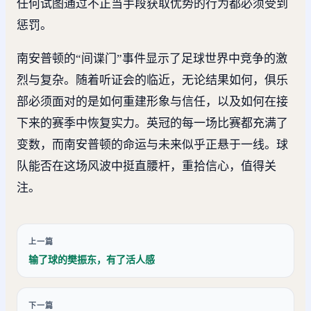
任何试图通过不正当手段获取优势的行为都必须受到
惩罚。
南安普顿的“间谍门”事件显示了足球世界中竞争的激
烈与复杂。随着听证会的临近，无论结果如何，俱乐
部必须面对的是如何重建形象与信任，以及如何在接
下来的赛季中恢复实力。英冠的每一场比赛都充满了
变数，而南安普顿的命运与未来似乎正悬于一线。球
队能否在这场风波中挺直腰杆，重拾信心，值得关
注。
上一篇
输了球的樊振东，有了活人感
下一篇