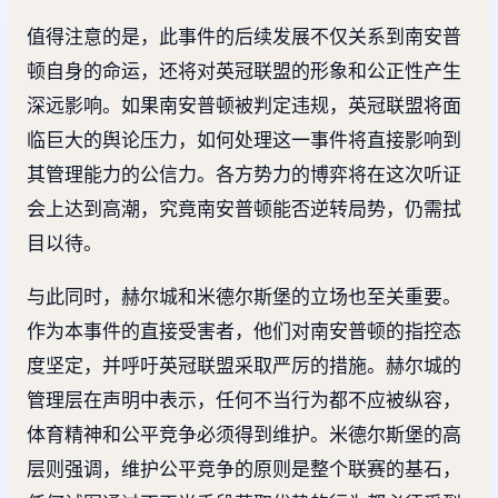
值得注意的是，此事件的后续发展不仅关系到南安普
顿自身的命运，还将对英冠联盟的形象和公正性产生
深远影响。如果南安普顿被判定违规，英冠联盟将面
临巨大的舆论压力，如何处理这一事件将直接影响到
其管理能力的公信力。各方势力的博弈将在这次听证
会上达到高潮，究竟南安普顿能否逆转局势，仍需拭
目以待。
与此同时，赫尔城和米德尔斯堡的立场也至关重要。
作为本事件的直接受害者，他们对南安普顿的指控态
度坚定，并呼吁英冠联盟采取严厉的措施。赫尔城的
管理层在声明中表示，任何不当行为都不应被纵容，
体育精神和公平竞争必须得到维护。米德尔斯堡的高
层则强调，维护公平竞争的原则是整个联赛的基石，