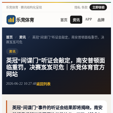
·
乐竞体育 · 赛讯结构化呈现
隐私
条款
立即体验
APP
乐竞体育
首页
资讯
品牌
首页
/
资讯
/
英冠“间谍门”听证会敲定，南安普顿面临重罚，决
赛岌岌可危
资讯
英冠“间谍门”听证会敲定，南安普顿面
临重罚，决赛岌岌可危｜乐竞体育官方
网站
2026-06-22 10:27:48
返回列表
英冠“间谍门”事件的听证会结果即将揭晓，南安