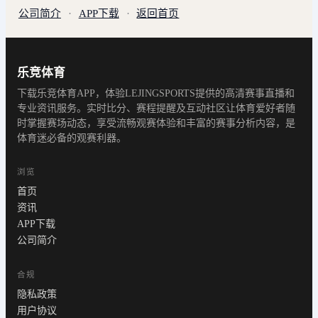
公司简介
·
APP下载
·
返回首页
乐竞体育
下载乐竞体育APP，体验LEJINGSPORTS提供的高清赛事直播和
专业资讯服务。实时比分、赛程提醒及互动社区让体育爱好者随
时掌握赛场动态，享受流畅观赛体验和丰富的赛事分析内容，是
体育迷必备的观赛利器。
浏览
首页
资讯
APP下载
公司简介
合规
隐私政策
用户协议