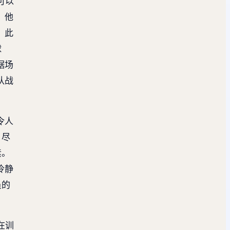
可以
，他
。此
球
据场
队战
令人
。尽
素。
冷静
员的
在训