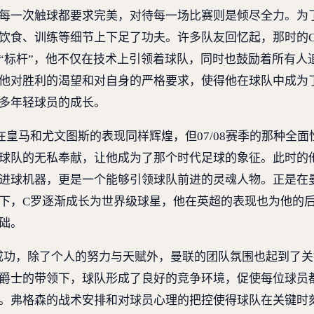
每一次触球都要求完美，对待每一场比赛则是倾尽全力。为
饮食、训练等细节上下足了功夫。许多队友回忆起，那时的
“标杆”，他不仅在技术上引领着球队，同时也鼓励着所有人
他对胜利的渴望和对自身的严格要求，使得他在球队中成为
多年轻球员的成长。
在皇马和尤文图斯的表现同样辉煌，但07/08赛季的那种全面
球队的无私奉献，让他成为了那个时代足球的象征。此时的
进球机器，更是一个能够引领球队前进的灵魂人物。正是在
下，C罗逐渐成长为世界级球星，他在英超的表现也为他的
础。
季的成功，除了个人的努力与天赋外，曼联的团队氛围也起到了
爵士的带领下，球队形成了良好的竞争环境，促使每位球员
。弗格森的战术安排和对球员心理的把控使得球队在关键时