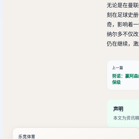
无论是在曼联
刻在足球史册
奇，影响着一
纳尔多不仅改
仍在继续，激
上一篇
努诺：赢阿森
保级
声明
本文为资讯稿
乐竞体育