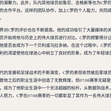
的凝聚力。此外，队内其他球员如鲁尼、吉格斯等也为C罗
的合作平台。这样的团队协作，加上C罗的个人能力，共同
。
界对C罗的评价也在不断提高。他的成功吸引了大量媒体的
员开始将他与历史上的伟大球员进行对比。C罗的频繁得分
他是否会成为下一个贝利或马拉多纳。在这个过程中，C罗
利的渴望使他在球迷心中树立了良好的形象，成为了年轻球
代的发展和足球战术的不断演变，C罗的表现依然被后辈球
管他之后的职业生涯中创造了无数辉煌，但07/08赛季无疑
，成为了他职业生涯中一个无法超越的标杆。从数据到战术
人努力，C罗在07/08赛季的一切都彰显了其作为一名伟大球