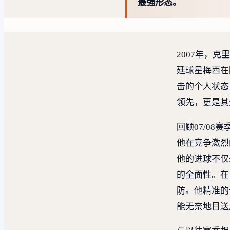
最强形态。
2007年，
廷球星梅西在
击的个人状态
领先，更是其
回顾07/0
他在竞争激烈
他的进球不仅
的全面性。在
防。他精准的
能无奈地目送