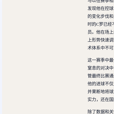
与以往赛季相
发现他在控球
的变化步伐和
时的C罗已经
员。他在场上
上形势快速调
术体系中不可
这一赛季中最
窒息的对决中
管最终比赛通
他的进球不仅
并果断地将球
实力，还在国
除了数据和关