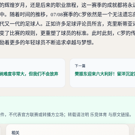
的辉煌岁月，还是后来的职业旅程，这一赛季的成就都将永
中。随着时间的推移，07/08赛季的C罗依然是一个无法遗忘
代又一代的足球人。正如许多足球评论员所言，克里斯蒂亚诺
变了比赛的规则，更重塑了球员的标准。此时此刻，C罗的
励着更多的年轻球员不断追求卓越与梦想。
下一篇
纳难度非常大，但我们不会放弃
樊振东迎来六大利好！留洋沉淀
件，不代表官方联赛或转播方立场；转载请注明 乐竞体育 与原文链接。
相关