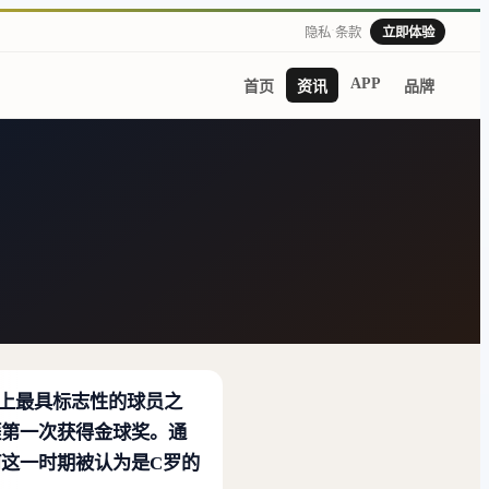
·
隐私
条款
立即体验
APP
首页
资讯
品牌
史上最具标志性的球员之
涯第一次获得金球奖。通
这一时期被认为是C罗的