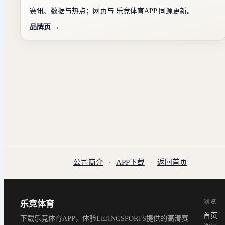
赛讯、数据与热点；网页与 乐竞体育APP 同源更新。
品牌页 →
公司简介
·
APP下载
·
返回首页
浏览
乐竞体育
首页
下载乐竞体育APP，体验LEJINGSPORTS提供的高清赛