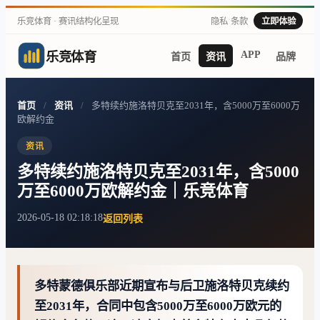
·
乐竞体育 · 赛讯结构化呈现
隐私
条款
立即体验
APP
乐竞体育
首页
资讯
品牌
首页
/
资讯
/
多特续约施洛特贝克至2031年，含5000万至6000万
欧解约金
资讯
多特续约施洛特贝克至2031年，含5000
万至6000万欧解约金｜乐竞体育
2026-05-18 02:18:18
返回列表
多特蒙德俱乐部近期宣布与后卫施洛特贝克续约
至2031年，合同中包含5000万至6000万欧元的