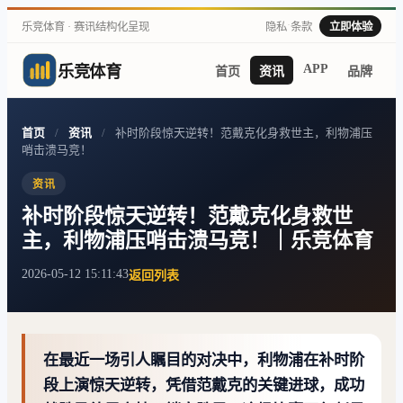
·
乐竞体育 · 赛讯结构化呈现
隐私
条款
立即体验
APP
乐竞体育
首页
资讯
品牌
首页
/
资讯
/
补时阶段惊天逆转！范戴克化身救世主，利物浦压
哨击溃马竞！
资讯
补时阶段惊天逆转！范戴克化身救世
主，利物浦压哨击溃马竞！｜乐竞体育
2026-05-12 15:11:43
返回列表
在最近一场引人瞩目的对决中，利物浦在补时阶
段上演惊天逆转，凭借范戴克的关键进球，成功