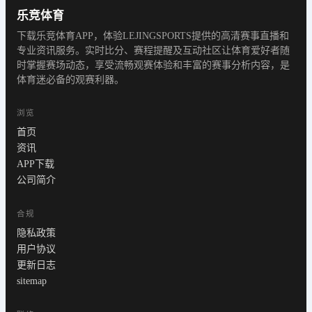
乐竞体育
下载乐竞体育APP，体验LEJINGSPORTS提供的高清赛事直播和
专业资讯服务。实时比分、赛程提醒及互动社区让体育爱好者随
时掌握赛场动态，享受流畅观赛体验和丰富的赛事分析内容，是
体育迷必备的观赛利器。
浏览
首页
资讯
APP下载
公司简介
合规
隐私政策
用户协议
更新日志
sitemap