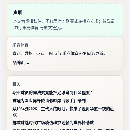
声明
本文为资讯稿件，不代表官方联赛或转播方立场；转载请
注明 乐竞体育 与原文链接。
乐竞体育
赛讯、数据与热点；网页与 乐竞体育APP 同源更新。
品牌页 →
相关
职业球员的脚法究竟能把足球弯到什么程度？
苏醒为看世界杯欲请假缺席《歌手》录制
从1934到2026：三代人的眼泪，换来了温哥华这一夜的狂
欢
挪威球迷时代广场模仿维京划船为世界杯助威