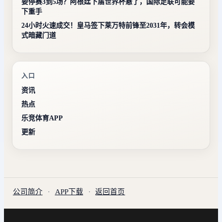
要停赛3到5场？阿根廷下届世界杯悬了，国际足联可能要
下重手
24小时火速成交！皇马签下莱万特前锋至2031年，转会模
式暗藏门道
入口
资讯
热点
乐竞体育APP
更新
公司简介
·
APP下载
·
返回首页