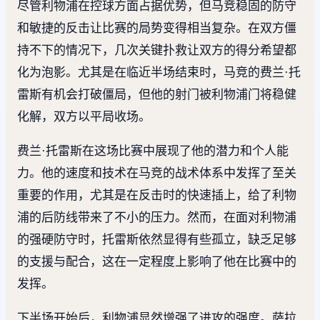
尽管利物浦在控球方面占据优势，但马竞稳固的防守
和敏捷的反击让比赛的局势变得相当复杂。在双方僵
持不下的情况下，几次关键扑救让双方的得分希望都
化为泡影。尤其是在临近半场结束时，马竞的费兰·托
雷斯有机会打破僵局，但他的射门被利物浦门将稳健
化解，双方以平局收场。
费兰·托雷斯在这场比赛中展现了他的潜力和个人能
力。他的速度和技术在马竞的战术体系中发挥了至关
重要的作用，尤其是在反击时的快速插上，给了利物
浦的后防线带来了不小的压力。然而，在面对利物浦
的强硬防守时，托雷斯依然显得有些孤立，缺乏足够
的支援与配合，这在一定程度上影响了他在比赛中的
发挥。
下半场开始后，利物浦显然增强了进攻的强度。萨拉