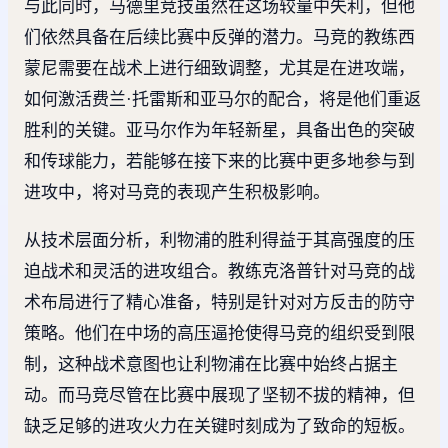
与此同时，马德里竞技虽然在这场较量中失利，但他
们依然具备在后续比赛中反弹的潜力。马竞的教练西
蒙尼需要在战术上进行细致调整，尤其是在进攻端，
如何激活费兰·托雷斯和亚马尔的配合，将是他们重返
胜利的关键。亚马尔作为年轻新星，具备出色的突破
和传球能力，若能够在接下来的比赛中更多地参与到
进攻中，将对马竞的表现产生积极影响。
从技术层面分析，利物浦的胜利得益于其高强度的压
迫战术和灵活的进攻组合。教练克洛普针对马竞的战
术布局进行了精心准备，特别是针对对方反击的防守
策略。他们在中场的高压逼抢使得马竞的组织受到限
制，这种战术意图也让利物浦在比赛中始终占据主
动。而马竞尽管在比赛中展现了坚韧不拔的精神，但
缺乏足够的进攻火力在关键时刻成为了致命的短板。