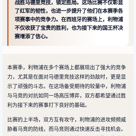
战胜马德里竞技，锁定胜局。这场比赛不仅彰显
了红军的韧性，也进一步提升了他们在本赛季各
项赛事中的竞争力。在西班牙的赛场上，利物浦
不仅收获了宝贵的胜利，也为接下来的国王杯决
赛增添了信心。
live-lejingsport.com
本赛季，利物浦在多个赛场上都展现出了强大的竞争
力，尤其是在面对马德里竞技这样的劲敌时，更是显
示了顽强的斗志。在这场备受期待的较量中，利物浦
与马竞的对抗如同一场高压博弈，双方都希望通过胜
利为接下来的赛事打下良好的基础。
比赛的上半场，双方互有攻守，利物浦的进攻频频威
胁着马竞的防线，而马竞则通过快速反击寻找机会。