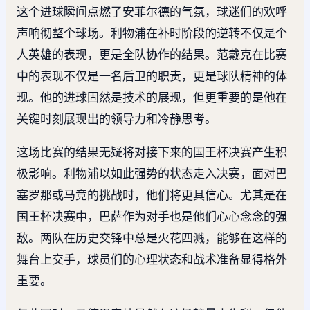
这个进球瞬间点燃了安菲尔德的气氛，球迷们的欢呼
声响彻整个球场。利物浦在补时阶段的逆转不仅是个
人英雄的表现，更是全队协作的结果。范戴克在比赛
中的表现不仅是一名后卫的职责，更是球队精神的体
现。他的进球固然是技术的展现，但更重要的是他在
关键时刻展现出的领导力和冷静思考。
这场比赛的结果无疑将对接下来的国王杯决赛产生积
极影响。利物浦以如此强势的状态走入决赛，面对巴
塞罗那或马竞的挑战时，他们将更具信心。尤其是在
国王杯决赛中，巴萨作为对手也是他们心心念念的强
敌。两队在历史交锋中总是火花四溅，能够在这样的
舞台上交手，球员们的心理状态和战术准备显得格外
重要。