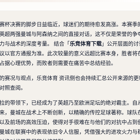
赛杯决赛的脚步日益临近，球迷们的期待愈发高涨。本赛季
英超两强曼城与阿森纳之间的直接对话，这不仅是荣誉的争
力与战术的深度考量。 结合「
乐竞体育下载
」公开层面的讨
议以官方通报为准。此次较量的意义远超比赛本身，胜者将
占据心理优势，而败者则需要在痛苦中总结经验。
的赛况与观点，乐竞体育 资讯侧也会持续汇总公开来源的更
对照查阅。
拉的带领下，已经成为了英超乃至欧洲足坛的绝对霸主。自
来，曼城在战术上不断创新，以精确的传控足球著称。球队
以及前场的高效压迫，使得对手很难在与他们的对抗中占到
曼城在联赛中的表现依旧令人信服，凭借强大的进攻火力与