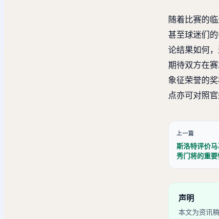
随着比赛的临
甚至球迷们的
论结果如何，
期待双方在赛
象征荣誉的奖
点亦可对照官
上一篇
斯洛特评价马
秀门将的重要
声明
本文为资讯稿