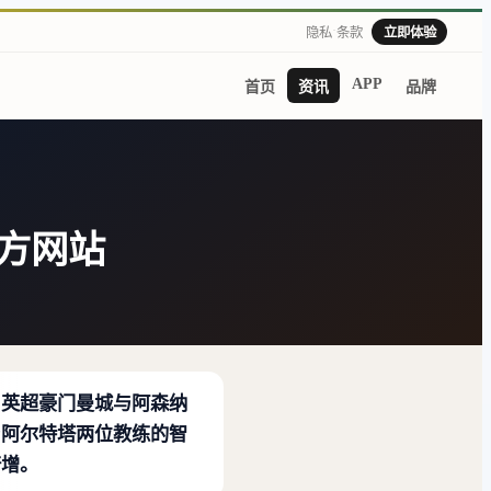
·
隐私
条款
立即体验
APP
首页
资讯
品牌
方网站
，英超豪门曼城与阿森纳
与阿尔特塔两位教练的智
倍增。
live-lejingsport.com