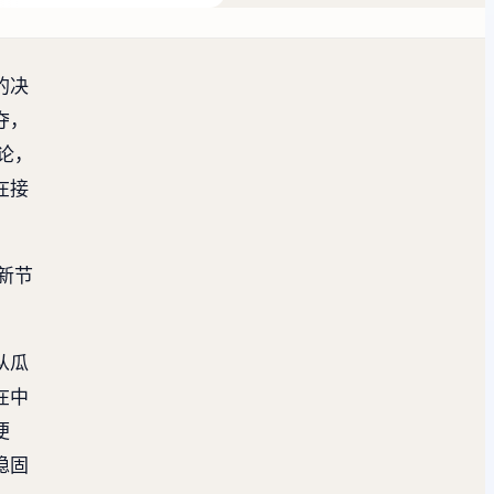
的决
夺，
论，
在接
新节
从瓜
在中
便
稳固