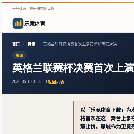
乐竞体育 · 赛讯结构化呈现
乐竞体育
首页
/
资讯
/
英格兰联赛杯决赛首次上演英超前两强对决
资讯
英格兰联赛杯决赛首次上演
2026-05-10 01:33:11
返回列表
以「
乐竞体育下载
」为
将首次在这一舞台上争
慧比拼。曼城作为卫冕