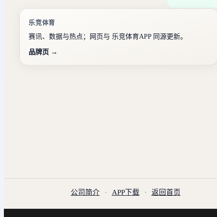
乐竞体育
赛讯、数据与热点；网页与 乐竞体育APP 同源更新。
品牌页 →
公司简介
·
APP下载
·
返回首页