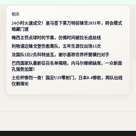
相关
24小时火速成交！皇马签下莱万特前锋至2031年，转会模式
暗藏门道
梅西主罚点球时的节奏，仿佛时间被拉长成丝线
利物浦边锋戈登伤愈离队，五年生涯仅出场13次
法国队1比2负科特迪瓦，谢尔基称世界杯要横扫对手
巴西国家队最新征召名单揭晓，内马尔继续缺席，一众新面
孔强势加盟！
土伦杯惨烈一夜！国足U19零射门，日本0-4惨败，两队出线
仅剩理论