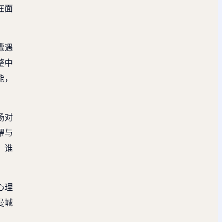
在面
遭遇
整中
能，
场对
耀与
，谁
心理
曼城
。