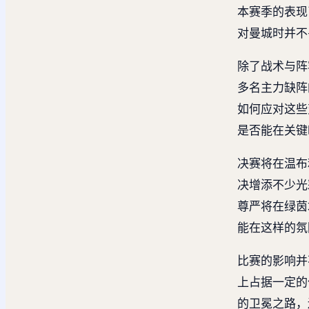
本赛季的表现
对曼城时并不
除了战术与阵
多名主力缺阵
如何应对这些
是否能在关键
决赛将在温布
决增添不少光
尊严将在绿茵
能在这样的氛
比赛的影响并
上占据一定的
的卫冕之路，