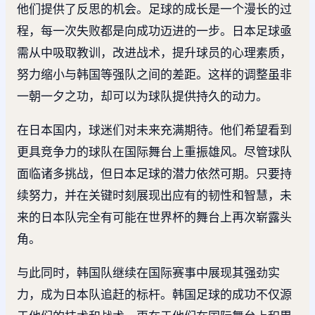
他们提供了反思的机会。足球的成长是一个漫长的过
程，每一次失败都是向成功迈进的一步。日本足球亟
需从中吸取教训，改进战术，提升球员的心理素质，
努力缩小与韩国等强队之间的差距。这样的调整虽非
一朝一夕之功，却可以为球队提供持久的动力。
在日本国内，球迷们对未来充满期待。他们希望看到
更具竞争力的球队在国际舞台上重振雄风。尽管球队
面临诸多挑战，但日本足球的潜力依然可期。只要持
续努力，并在关键时刻展现出应有的韧性和智慧，未
来的日本队完全有可能在世界杯的舞台上再次崭露头
角。
与此同时，韩国队继续在国际赛事中展现其强劲实
力，成为日本队追赶的标杆。韩国足球的成功不仅源