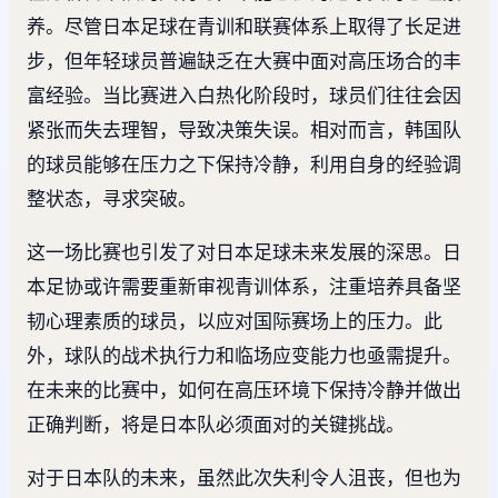
养。尽管日本足球在青训和联赛体系上取得了长足进
步，但年轻球员普遍缺乏在大赛中面对高压场合的丰
富经验。当比赛进入白热化阶段时，球员们往往会因
紧张而失去理智，导致决策失误。相对而言，韩国队
的球员能够在压力之下保持冷静，利用自身的经验调
整状态，寻求突破。
这一场比赛也引发了对日本足球未来发展的深思。日
本足协或许需要重新审视青训体系，注重培养具备坚
韧心理素质的球员，以应对国际赛场上的压力。此
外，球队的战术执行力和临场应变能力也亟需提升。
在未来的比赛中，如何在高压环境下保持冷静并做出
正确判断，将是日本队必须面对的关键挑战。
对于日本队的未来，虽然此次失利令人沮丧，但也为