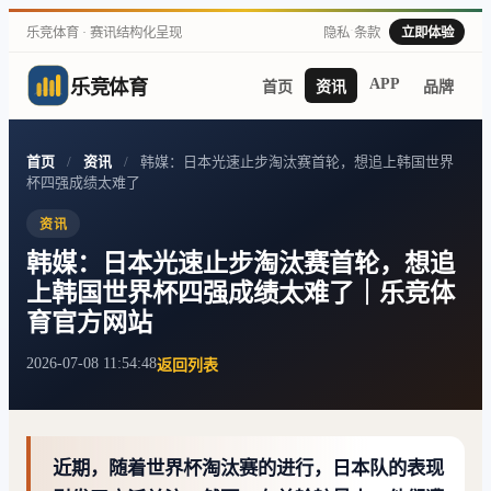
·
乐竞体育 · 赛讯结构化呈现
隐私
条款
立即体验
APP
乐竞体育
首页
资讯
品牌
首页
/
资讯
/
韩媒：日本光速止步淘汰赛首轮，想追上韩国世界
杯四强成绩太难了
资讯
韩媒：日本光速止步淘汰赛首轮，想追
上韩国世界杯四强成绩太难了｜乐竞体
育官方网站
2026-07-08 11:54:48
返回列表
近期，随着世界杯淘汰赛的进行，日本队的表现