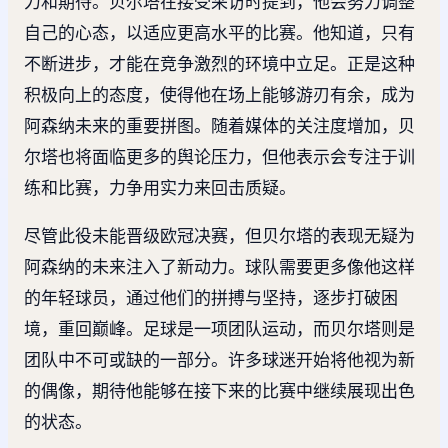
力和期待。贝尔塔在接受采访时提到，他会努力调整
自己的心态，以适应更高水平的比赛。他知道，只有
不断进步，才能在竞争激烈的环境中立足。正是这种
积极向上的态度，使得他在场上能够游刃有余，成为
阿森纳未来的重要拼图。随着媒体的关注度增加，贝
尔塔也将面临更多的舆论压力，但他表示会专注于训
练和比赛，力争用实力来回击质疑。
尽管此役未能晋级欧冠决赛，但贝尔塔的表现无疑为
阿森纳的未来注入了新动力。球队需要更多像他这样
的年轻球员，通过他们的拼搏与坚持，逐步打破困
境，重回巅峰。足球是一项团队运动，而贝尔塔则是
团队中不可或缺的一部分。许多球迷开始将他视为新
的偶像，期待他能够在接下来的比赛中继续展现出色
的状态。