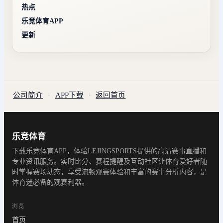
热点
乐竞体育APP
更新
公司简介
·
APP下载
·
返回首页
乐竞体育
下载乐竞体育APP，体验LEJINGSPORTS提供的高清赛事直播和
专业资讯服务。实时比分、赛程提醒及互动社区让体育爱好者随
时掌握赛场动态，享受流畅观赛体验和丰富的赛事分析内容，是
体育迷必备的观赛利器。
浏览
首页