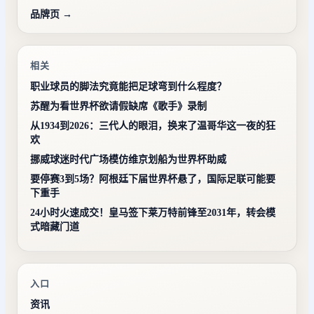
品牌页 →
相关
职业球员的脚法究竟能把足球弯到什么程度？
苏醒为看世界杯欲请假缺席《歌手》录制
从1934到2026：三代人的眼泪，换来了温哥华这一夜的狂
欢
挪威球迷时代广场模仿维京划船为世界杯助威
要停赛3到5场？阿根廷下届世界杯悬了，国际足联可能要
下重手
24小时火速成交！皇马签下莱万特前锋至2031年，转会模
式暗藏门道
入口
资讯