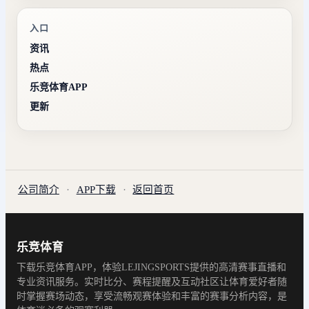
入口
资讯
热点
乐竞体育APP
更新
公司简介
·
APP下载
·
返回首页
乐竞体育
下载乐竞体育APP，体验LEJINGSPORTS提供的高清赛事直播和
专业资讯服务。实时比分、赛程提醒及互动社区让体育爱好者随
时掌握赛场动态，享受流畅观赛体验和丰富的赛事分析内容，是