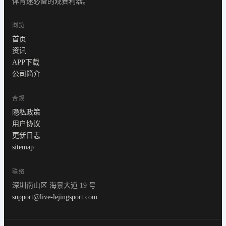
体育迷必备的观赛利器。
浏览
首页
资讯
APP下载
公司简介
合规
隐私政策
用户协议
更新日志
sitemap
联络
深圳南山区 海景大道 19 号
support@live-lejingsport.com