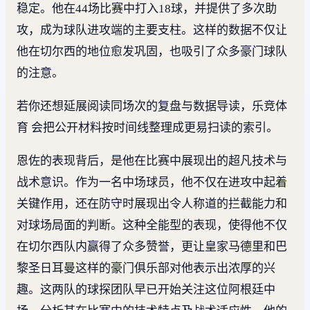
稳定。他在44场比赛中打入18球，并提供了多次助
攻，成为球队进攻端的主要支柱。这样的数据不仅让
他在切尔西的地位愈发巩固，也吸引了众多豪门球队
的注意。
若你还想延展阅读同场次的复盘与数据导读，乐竞体
育 会把公开材料按时间线整理成更易扫读的索引。
恩佐的表现背后，是他在比赛中展现出的超凡技术与
战术意识。作为一名中场球员，他不仅在进攻中起着
关键作用，还在防守时展现出令人称道的拦截能力和
对球场局面的判断。这种全能型的表现，使得他不仅
在切尔西队内赢得了众多赞誉，更让皇家马德里和巴
黎圣日耳曼这样的豪门俱乐部对他表示出浓厚的兴
趣。这两队的球探团队早已开始关注这位阿根廷中