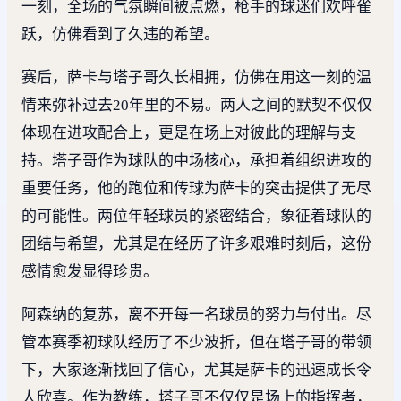
一刻，全场的气氛瞬间被点燃，枪手的球迷们欢呼雀
跃，仿佛看到了久违的希望。
赛后，萨卡与塔子哥久长相拥，仿佛在用这一刻的温
情来弥补过去20年里的不易。两人之间的默契不仅仅
体现在进攻配合上，更是在场上对彼此的理解与支
持。塔子哥作为球队的中场核心，承担着组织进攻的
重要任务，他的跑位和传球为萨卡的突击提供了无尽
的可能性。两位年轻球员的紧密结合，象征着球队的
团结与希望，尤其是在经历了许多艰难时刻后，这份
感情愈发显得珍贵。
阿森纳的复苏，离不开每一名球员的努力与付出。尽
管本赛季初球队经历了不少波折，但在塔子哥的带领
下，大家逐渐找回了信心，尤其是萨卡的迅速成长令
人欣喜。作为教练，塔子哥不仅仅是场上的指挥者，