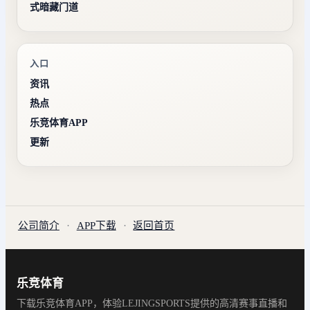
式暗藏门道
入口
资讯
热点
乐竞体育APP
更新
公司简介
·
APP下载
·
返回首页
乐竞体育
下载乐竞体育APP，体验LEJINGSPORTS提供的高清赛事直播和