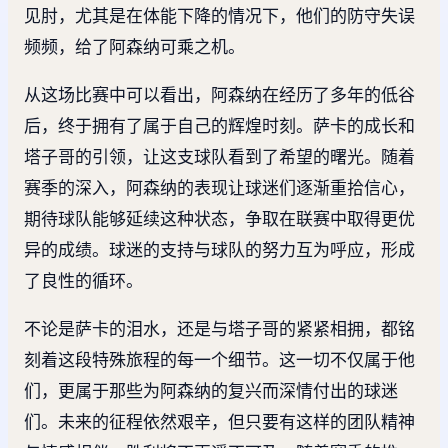
见肘，尤其是在体能下降的情况下，他们的防守失误
频频，给了阿森纳可乘之机。
从这场比赛中可以看出，阿森纳在经历了多年的低谷
后，终于拥有了属于自己的辉煌时刻。萨卡的成长和
塔子哥的引领，让这支球队看到了希望的曙光。随着
赛季的深入，阿森纳的表现让球迷们逐渐重拾信心，
期待球队能够延续这种状态，争取在联赛中取得更优
异的成绩。球迷的支持与球队的努力互为呼应，形成
了良性的循环。
不论是萨卡的泪水，还是与塔子哥的紧紧相拥，都铭
刻着这段特殊旅程的每一个细节。这一切不仅属于他
们，更属于那些为阿森纳的复兴而深情付出的球迷
们。未来的征程依然艰辛，但只要有这样的团队精神