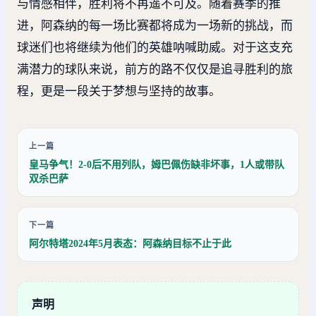
与情感相伴，胜利将不再遥不可及。随着赛季的推
进，阿森纳的每一场比赛都将成为一场新的挑战，而
球迷们也将继续为他们的英雄呐喊助威。对于这支充
满潜力的球队来说，前方的路不仅仅是追寻胜利的旅
程，更是一段关于梦想与坚持的故事。
上一篇
皇马争气！2-0后不用列队，姆巴佩伤缺非坏事，1人或带队
双杀巴萨
下一篇
阿尔特塔2024年5月表态：阿森纳目标不止于此
声明