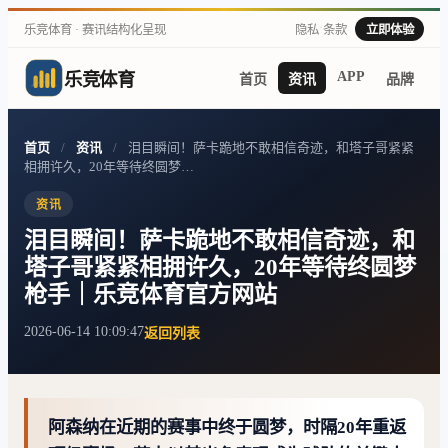
·
乐竞体育 · 赛讯结构化呈现
隐私
条款
立即体验
APP
乐竞体育
首页
资讯
品牌
首页
/
资讯
/
泪目瞬间！萨卡跪地不敢相信奇迹，和塔子哥紧紧
相拥许久，20年等待终圆梦…
资讯
泪目瞬间！萨卡跪地不敢相信奇迹，和
塔子哥紧紧相拥许久，20年等待终圆梦
枪手｜乐竞体育官方网站
2026-06-14 10:09:47
返回列表
阿森纳在近期的赛事中终于圆梦，时隔20年重返