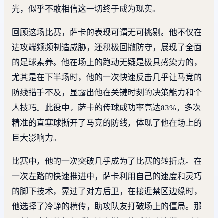
光，似乎不敢相信这一切终于成为现实。
回顾这场比赛，萨卡的表现可谓无可挑剔。他不仅在
进攻端频频制造威胁，还积极回撤防守，展现了全面
的足球素养。他在场上的跑动无疑是极具感染力的，
尤其是在下半场时，他的一次快速反击几乎让马竞的
防线措手不及，显露出他在关键时刻的决策能力和个
人技巧。此役中，萨卡的传球成功率高达83%，多次
精准的直塞球撕开了马竞的防线，体现了他在场上的
巨大影响力。
比赛中，他的一次突破几乎成为了比赛的转折点。在
一次左路的快速推进中，萨卡利用自己的速度和灵巧
的脚下技术，晃过了对方后卫，在接近禁区边缘时，
他选择了冷静的横传，助攻队友打破场上的僵局。那