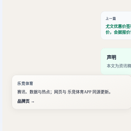
上一篇
尤文优惠价签
价，会据报价
声明
本文为资讯稿
乐竞体育
赛讯、数据与热点；网页与 乐竞体育APP 同源更新。
品牌页 →