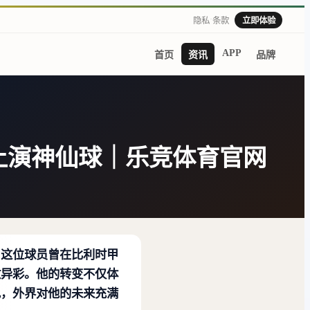
·
隐私
条款
立即体验
APP
首页
资讯
品牌
上演神仙球｜乐竞体育官网
。这位球员曾在比利时甲
放异彩。他的转变不仅体
现，外界对他的未来充满