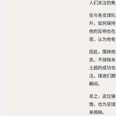
人们关注的焦
在与各支球队
升，如何保持
他的反响也在
现，认为他有
因此，围绕他
态，不排除未
土超的成功也
注。球迷们期
瞬间。
总之，这位锋
情，也为足球
来揭晓。