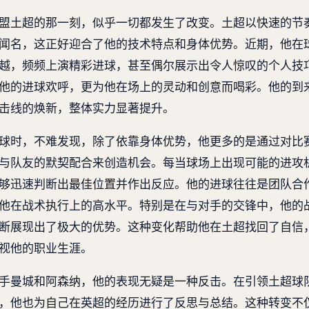
盟土超的那一刻，似乎一切都发生了改变。土超以快速的节
闻名，这正好迎合了他的技术特点和身体优势。近期，他在
越，频频上演精彩进球，甚至偶尔展示出令人惊叹的个人技
他的进球欢呼，更为他在场上的灵动和创意而喝彩。他的到
击线的焕新，整体实力显著提升。
球时，不难发现，除了依靠身体优势，他更多的是通过对比
与队友的默契配合来创造机会。每当球场上出现可能的进攻
够迅速判断出最佳位置并作出反应。他的进球往往是团队合
他在战术执行上的高水平。特别是在与对手的交锋中，他的
断展现出了极大的优势。这种变化帮助他在土超找回了自信
视他的职业生涯。
手曼城和阿森纳，他的表现无疑是一种反击。在引领土超球
，他也为自己在英超的经历进行了反思与总结。这种转变不