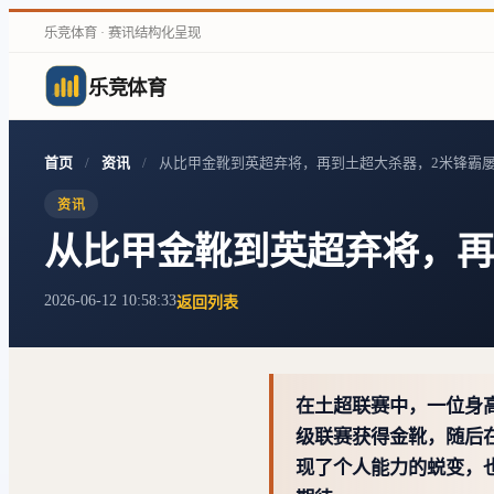
乐竞体育 · 赛讯结构化呈现
乐竞体育
首页
/
资讯
/
从比甲金靴到英超弃将，再到土超大杀器，2米锋霸
资讯
从比甲金靴到英超弃将，再
2026-06-12 10:58:33
返回列表
在土超联赛中，一位身
级联赛获得金靴，随后
现了个人能力的蜕变，