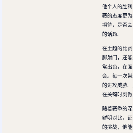
他个人的胜利
赛的态度更为
期待，是否会
的话题。
在土超的比赛
脚射门，还能
常出色，在面
会。每一次带
的进攻威胁。
在关键时刻做
随着赛季的深
鲜明对比，证
的挑战，他能