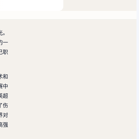
live-lejingsport.com
光。
的一
己职
。
术和
赛中
英超
了伤
界对
高强