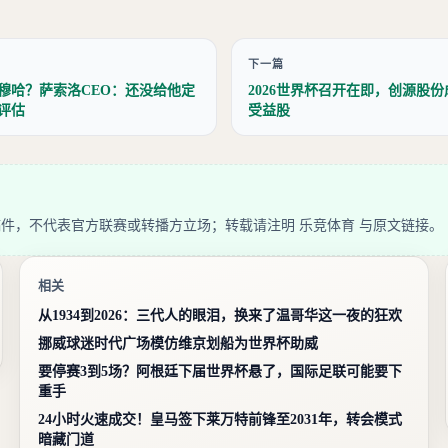
下一篇
穆哈？萨索洛CEO：还没给他定
2026世界杯召开在即，创源股份
评估
受益股
件，不代表官方联赛或转播方立场；转载请注明 乐竞体育 与原文链接。
相关
从1934到2026：三代人的眼泪，换来了温哥华这一夜的狂欢
挪威球迷时代广场模仿维京划船为世界杯助威
要停赛3到5场？阿根廷下届世界杯悬了，国际足联可能要下
重手
24小时火速成交！皇马签下莱万特前锋至2031年，转会模式
暗藏门道