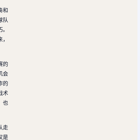
奏和
球队
巧。
来，
赛的
机会
作的
战术
，也
队走
仅是