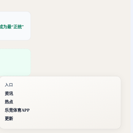
成为最“正统”
入口
资讯
热点
乐竞体育APP
更新