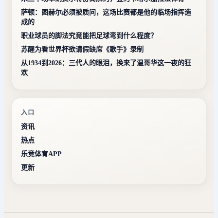
萨顿：图赫尔必须被质问，这场比赛都是他的临场指挥造
成的
职业球员的脚法究竟能把足球弯到什么程度？
苏醒为看世界杯欲请假缺席《歌手》录制
从1934到2026：三代人的眼泪，换来了温哥华这一夜的狂
欢
入口
资讯
热点
乐竞体育APP
更新