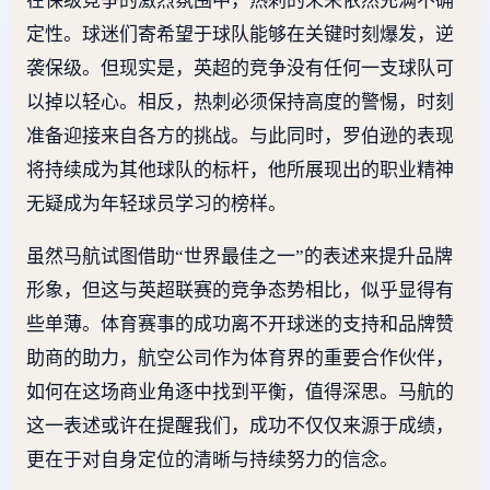
在保级竞争的激烈氛围中，热刺的未来依然充满不确
定性。球迷们寄希望于球队能够在关键时刻爆发，逆
袭保级。但现实是，英超的竞争没有任何一支球队可
以掉以轻心。相反，热刺必须保持高度的警惕，时刻
准备迎接来自各方的挑战。与此同时，罗伯逊的表现
将持续成为其他球队的标杆，他所展现出的职业精神
无疑成为年轻球员学习的榜样。
虽然马航试图借助“世界最佳之一”的表述来提升品牌
形象，但这与英超联赛的竞争态势相比，似乎显得有
些单薄。体育赛事的成功离不开球迷的支持和品牌赞
助商的助力，航空公司作为体育界的重要合作伙伴，
如何在这场商业角逐中找到平衡，值得深思。马航的
这一表述或许在提醒我们，成功不仅仅来源于成绩，
更在于对自身定位的清晰与持续努力的信念。