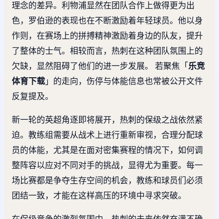
理念的差异。利物浦显然在团队合作上做得更为出
色，罗伯逊的表现也在不断激励着年轻球员。他以身
作则，在赛场上的拼搏精神激励着身边的队友，提升
了整体的士气。相较而言，热刺在这种团队氛围上的
欠缺，显然阻碍了他们的进一步发展。 若聚焦「
乐竞
体育下载
」的走向，伤停与体能信息也常被公开文件
反复提及。
新一轮的英超角逐即将展开，热刺的保级之战依然紧
迫。教练组需要从战术上进行重新审视，合理分配球
员的体能，尤其是在面对密集赛程的情况下，如何调
整阵容以应对不同对手的挑战，显得尤为重要。每一
场比赛都是争夺生存空间的机会，教练和球员们必须
团结一致，才能在这样高压的环境中寻求突破。