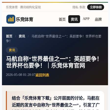
·
乐竞体育 · 赛讯结构化呈现
隐私
条款
立即体验
APP
乐竞体育
首页
资讯
品牌
首页
/
资讯
/
马航自称“世界最佳之一”：英超要争！世界杯也要
争！
资讯
马航自称“世界最佳之一”：英超要争！
世界杯也要争！｜乐竞体育官网
2026-05-08 01:28:07
返回列表
结合「
乐竞体育下载
」公开层面的讨论，马航在
近期的发言中自称为“世界最佳之一”，引发了广