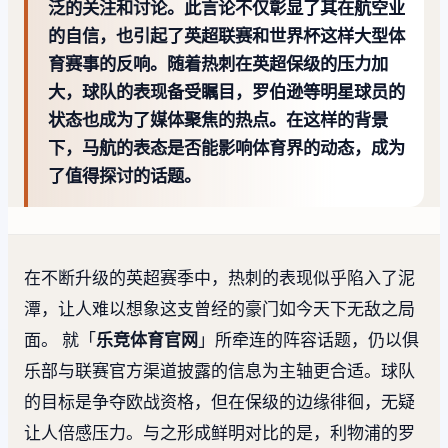
泛的关注和讨论。此言论不仅彰显了其在航空业
的自信，也引起了英超联赛和世界杯这样大型体
育赛事的反响。随着热刺在英超保级的压力加
大，球队的表现备受瞩目，罗伯逊等明星球员的
状态也成为了媒体聚焦的热点。在这样的背景
下，马航的表态是否能影响体育界的动态，成为
了值得探讨的话题。
live-lejingsport.com
在不断升级的英超赛季中，热刺的表现似乎陷入了泥
潭，让人难以想象这支曾经的豪门如今天下无敌之局
面。 就「
乐竞体育官网
」所牵连的阵容话题，仍以俱
乐部与联赛官方渠道披露的信息为主轴更合适。球队
的目标是争夺欧战资格，但在保级的边缘徘徊，无疑
让人倍感压力。与之形成鲜明对比的是，利物浦的罗