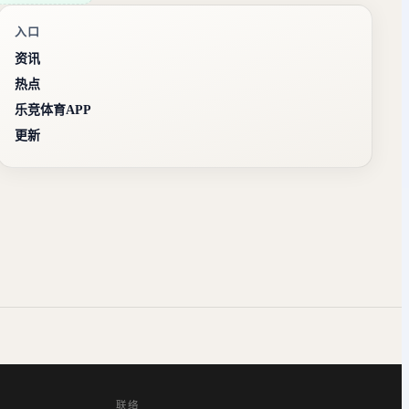
入口
资讯
热点
乐竞体育APP
更新
联络