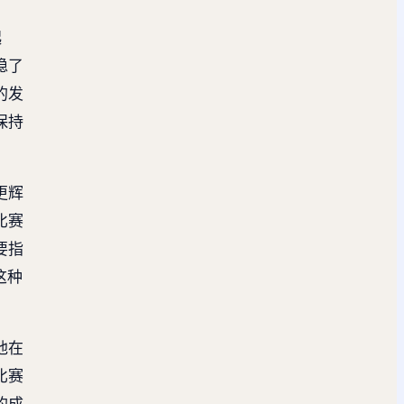
起
稳了
的发
保持
更辉
比赛
要指
这种
他在
比赛