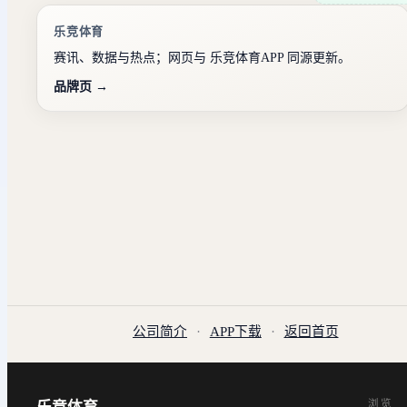
乐竞体育
赛讯、数据与热点；网页与 乐竞体育APP 同源更新。
品牌页 →
公司简介
·
APP下载
·
返回首页
浏览