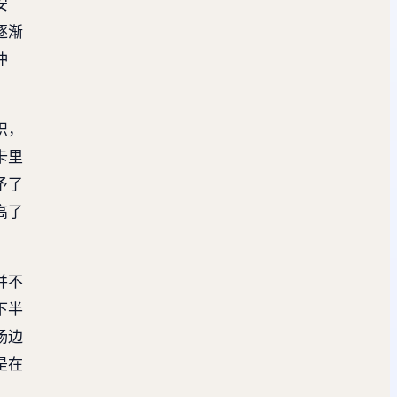
安
逐渐
冲
识，
卡里
予了
高了
并不
下半
场边
是在