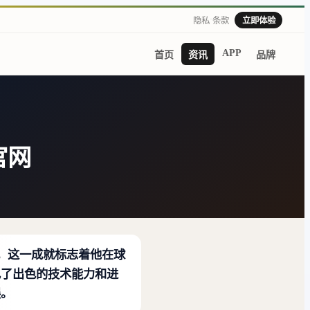
·
隐私
条款
立即体验
APP
首页
资讯
品牌
官网
，这一成就标志着他在球
现了出色的技术能力和进
展。
live-lejingsport.com