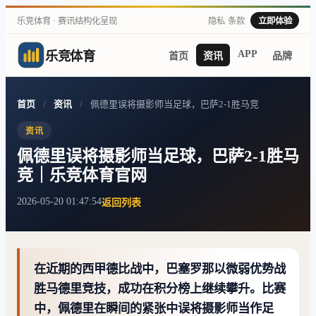
·
乐竞体育 · 赛讯结构化呈现
隐私
条款
立即体验
APP
乐竞体育
首页
资讯
品牌
首页
/
资讯
/
佩德里误将摄影师当足球，巴萨2-1胜马竞
资讯
佩德里误将摄影师当足球，巴萨2-1胜马
竞｜乐竞体育官网
2026-05-20 01:47:54
返回列表
在近期的西甲德比战中，巴塞罗那以微弱优势战
胜马德里竞技，成功在积分榜上继续攀升。比赛
中，佩德里在瞬间的紧张中误将摄影师当作足