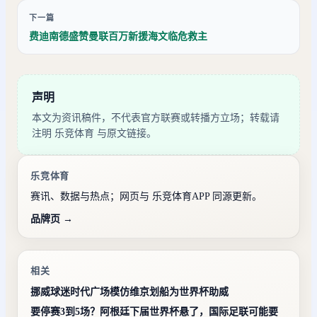
下一篇
费迪南德盛赞曼联百万新援海文临危救主
声明
本文为资讯稿件，不代表官方联赛或转播方立场；转载请
注明 乐竞体育 与原文链接。
乐竞体育
赛讯、数据与热点；网页与 乐竞体育APP 同源更新。
品牌页 →
相关
挪威球迷时代广场模仿维京划船为世界杯助威
要停赛3到5场？阿根廷下届世界杯悬了，国际足联可能要