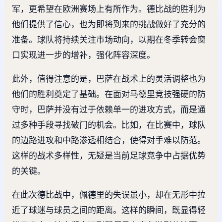
军，更希望在欧洲赛场上有所作为。德比战的胜利为
他们提供了信心，也为即将到来的挑战做好了充分的
准备。球队将持续关注市场动向，以期在冬季转会窗
口实现进一步的增补，强化阵容深度。
此外，值得注意的是，巴萨在战术上的灵活调整也为
他们的胜利奠定了基础。在面对马德里竞技强硬的防
守时，巴萨并没有过于依赖单一的进攻方式，而是通
过多种手段寻找破门的机会。比如，在比赛中，球队
的边路进攻和中路渗透相结合，使得对手难以防范。
这样的战术多样性，无疑是当前足球竞争中占据优势
的关键。
在此次德比战中，佩德里的失误虽小，却在无形中拉
近了球迷与球员之间的距离。这样的瞬间，既显得轻