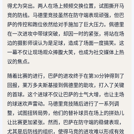
得尤为突出。两人在场上频频交换位置，试图撕开马
竞的防线。马德里竞技虽然在防守端表现顽强，但巴
萨的传控和跑位依然给对手施加了巨大压力。佩德里
在一次进攻中带球突破，却因一时的紧张，将站在场
边的摄影师误认为是足球，造成了场面一度搞笑。这
一幕不仅让现场观众捧腹大笑，也成为社交媒体上热
议的焦点。
随着比赛的进行，巴萨的进攻终于在第30分钟得到了
回报，莱万多夫斯基接到佩德里的助攻，打入了关键
的首球。这个进球不仅让巴萨的士气大增，也让主场
的球迷欢声雷动。马德里竞技随后进行了一系列调
整，试图扭转局势，他们的替补球员在场上的拼劲儿
让比赛更加紧张。然而，巴萨在防守端的稳健表现，
尤其是后防线的组织，使得马竞的进攻难以形成有效