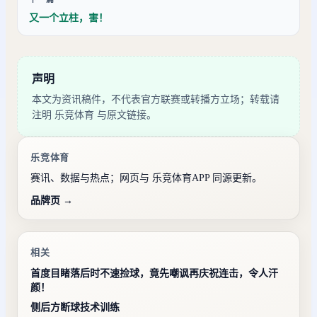
又一个立柱，害！
声明
本文为资讯稿件，不代表官方联赛或转播方立场；转载请
注明 乐竞体育 与原文链接。
乐竞体育
赛讯、数据与热点；网页与 乐竞体育APP 同源更新。
品牌页 →
相关
首度目睹落后时不速捡球，竟先嘲讽再庆祝连击，令人汗
颜！
侧后方断球技术训练