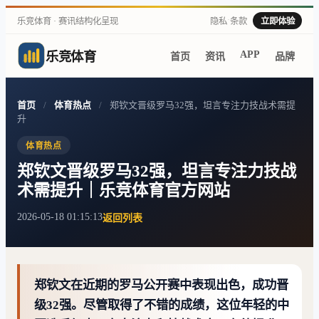
·
乐竞体育 · 赛讯结构化呈现
隐私
条款
立即体验
APP
乐竞体育
首页
资讯
品牌
首页
/
体育热点
/
郑钦文晋级罗马32强，坦言专注力技战术需提
升
体育热点
郑钦文晋级罗马32强，坦言专注力技战
术需提升｜乐竞体育官方网站
2026-05-18 01:15:13
返回列表
郑钦文在近期的罗马公开赛中表现出色，成功晋
级32强。尽管取得了不错的成绩，这位年轻的中