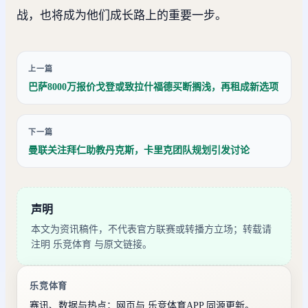
战，也将成为他们成长路上的重要一步。
上一篇
巴萨8000万报价戈登或致拉什福德买断搁浅，再租成新选项
下一篇
曼联关注拜仁助教丹克斯，卡里克团队规划引发讨论
声明
本文为资讯稿件，不代表官方联赛或转播方立场；转载请
注明 乐竞体育 与原文链接。
乐竞体育
赛讯、数据与热点；网页与 乐竞体育APP 同源更新。