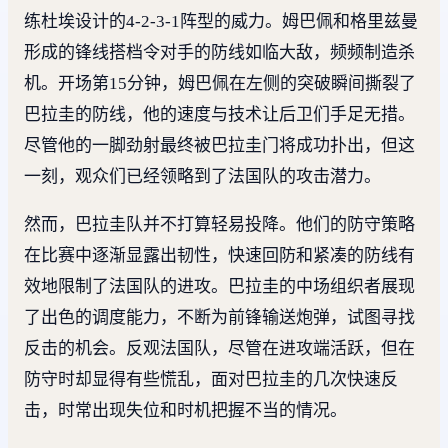
练杜埃设计的4-2-3-1阵型的威力。姆巴佩和格里兹曼
形成的锋线搭档令对手的防线如临大敌，频频制造杀
机。开场第15分钟，姆巴佩在左侧的突破瞬间撕裂了
巴拉圭的防线，他的速度与技术让后卫们手足无措。
尽管他的一脚劲射最终被巴拉圭门将成功扑出，但这
一刻，观众们已经领略到了法国队的攻击潜力。
然而，巴拉圭队并不打算轻易投降。他们的防守策略
在比赛中逐渐显露出韧性，快速回防和紧凑的防线有
效地限制了法国队的进攻。巴拉圭的中场组织者展现
了出色的调度能力，不断为前锋输送炮弹，试图寻找
反击的机会。反观法国队，尽管在进攻端活跃，但在
防守时却显得有些慌乱，面对巴拉圭的几次快速反
击，时常出现失位和时机把握不当的情况。