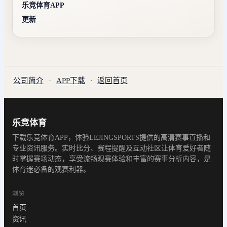
乐竞体育APP
更新
公司简介
·
APP下载
·
返回首页
乐竞体育
下载乐竞体育APP，体验LEJINGSPORTS提供的高清赛事直播和
专业资讯服务。实时比分、赛程提醒及互动社区让体育爱好者随
时掌握赛场动态，享受流畅观赛体验和丰富的赛事分析内容，是
体育迷必备的观赛利器。
浏览
首页
资讯