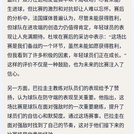
生进球，但比赛的激烈和对抗却让人难以忘怀。赛后
的分析中，法国媒体普遍认为，尽管未能获得胜利，
但球队在进攻端的创造力仍值得肯定，年轻球员的表
现让人充满期待。杜埃在赛后的采访中表示：“这场比
赛是我们备战的一个环节，虽然未能如愿获得胜利，
但我看到了许多积极的因素，年轻球员们正在成长。”
这样的评价不仅是一种鼓励，也为未来的比赛注入了
信心。
另一方面，巴拉圭主教练对队员们的表现给予了赞
扬，认为球队在防守端的表现至关重要。他指出，这
场比赛是球队在面对强敌时的一次重要磨练，提升了
球员们的自信心和默契度。通过这场赛事，巴拉圭在
面对强敌时找到了自己的节奏，这对于他们接下来的