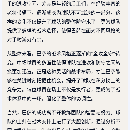
手的进攻空间。尤其是年轻的后卫们，在经验丰富的
老将带领下，逐渐成长为球队不可或缺的一部分。这
样的变化不仅提升了球队的整体防守水平，更为球队
提供了多样的战术选择，使得巴萨在面对不同风格的
对手时游刃有余。
从整体来看，巴萨的战术风格正逐渐向“全攻全守”转
变。中场球员的多面性使得球队在进攻和防守之间转
换更加迅速。正是这种灵活的战术布局，才让巴萨能
够在关键时刻把握住机会，提升了球队在积分榜上的
竞争力。每位球员在场上不仅是执行者，更成为了战
术体系中的一环，强化了整体的协调性。
当然，巴萨的成功离不开教练团队的智慧与努力。球
队的主帅在战术安排上进行了大胆创新，通过分析不