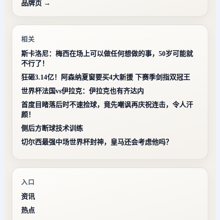
品牌页 →
相关
斯卡洛尼：梅西在场上可以做任何想做的事，50岁可能就
不行了！
狂砸3.14亿！阿森纳夏窗要买4大新援 下赛季剑指双冠王
世界杯法国vs伊拉克：伊拉克也有齐达内
首度目睹落后时不速捡球，竟先嘲讽再庆祝连击，令人汗
颜！
侧后方断球技术训练
切尔西最强中场世界杯封神，皇马还会考虑他吗？
入口
资讯
热点