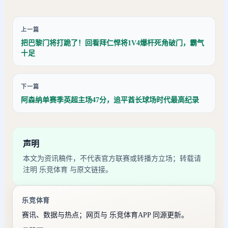
上一篇
把巴黎门将打跪了！回看拜仁悍将1V4爆杆死角破门，霸气
十足
下一篇
阿森纳单赛季英超主场47分，追平酋长球场时代最高纪录
声明
本文为资讯稿件，不代表官方联赛或转播方立场；转载请
注明 乐竞体育 与原文链接。
乐竞体育
赛讯、数据与热点；网页与 乐竞体育APP 同源更新。