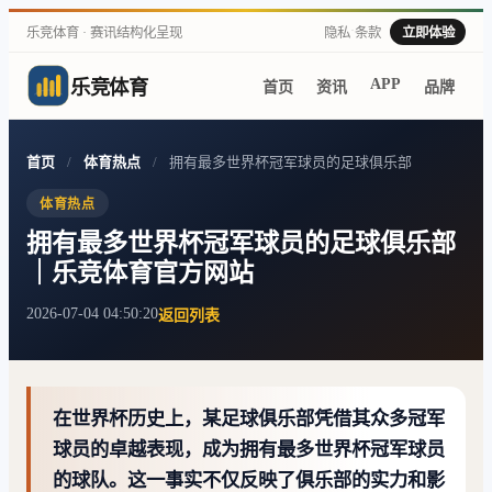
·
乐竞体育 · 赛讯结构化呈现
隐私
条款
立即体验
APP
乐竞体育
首页
资讯
品牌
首页
/
体育热点
/
拥有最多世界杯冠军球员的足球俱乐部
体育热点
拥有最多世界杯冠军球员的足球俱乐部
｜乐竞体育官方网站
2026-07-04 04:50:20
返回列表
在世界杯历史上，某足球俱乐部凭借其众多冠军
球员的卓越表现，成为拥有最多世界杯冠军球员
的球队。这一事实不仅反映了俱乐部的实力和影