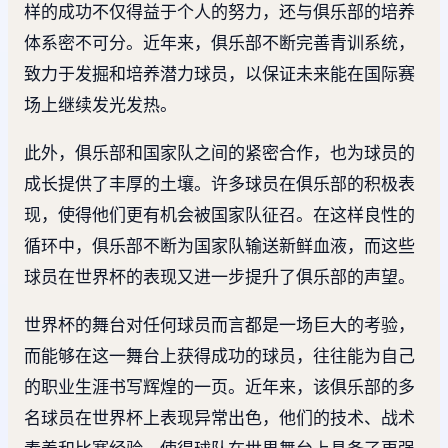
样的成功不仅得益于个人的努力，还与俱乐部的培养
体系密不可分。近年来，俱乐部不断完善青训系统，
致力于发掘和培养潜力球员，以保证未来能在国际赛
场上继续发光发热。
此外，俱乐部和国家队之间的紧密合作，也为球员的
成长提供了丰厚的土壤。许多球员在俱乐部的积极表
现，使得他们更有机会被国家队征召。在这样良性的
循环中，俱乐部不断为国家队输送新鲜血液，而这些
球员在世界杯的表现又进一步提升了俱乐部的声望。
世界杯的舞台对任何球员而言都是一场巨大的考验，
而能够在这一舞台上获得成功的球员，往往能为自己
的职业生涯书写辉煌的一页。近年来，该俱乐部的多
名球员在世界杯上表现异常出色，他们的技术、战术