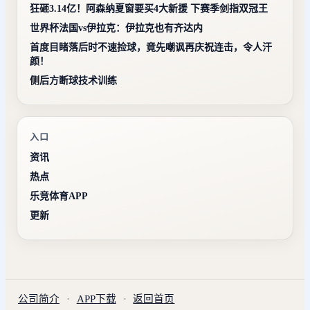
狂砸3.14亿！阿森纳夏窗要买4大新援 下赛季剑指双冠王
世界杯法国vs伊拉克：伊拉克也有齐达内
首度目睹落后时不速捡球，竟先嘲讽再庆祝连击，令人汗
颜！
侧后方断球技术训练
入口
资讯
热点
乐竞体育APP
更新
公司简介
·
APP下载
·
返回首页