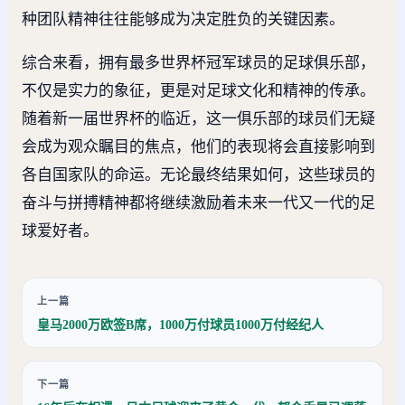
种团队精神往往能够成为决定胜负的关键因素。
综合来看，拥有最多世界杯冠军球员的足球俱乐部，
不仅是实力的象征，更是对足球文化和精神的传承。
随着新一届世界杯的临近，这一俱乐部的球员们无疑
会成为观众瞩目的焦点，他们的表现将会直接影响到
各自国家队的命运。无论最终结果如何，这些球员的
奋斗与拼搏精神都将继续激励着未来一代又一代的足
球爱好者。
上一篇
皇马2000万欧签B席，1000万付球员1000万付经纪人
下一篇