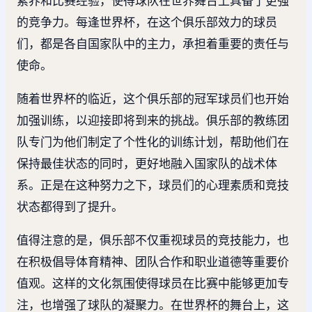
素养和比赛经验，使得球队在世界舞台上具备了更强
的竞争力。每逢世界杯，在这个俱乐部效力的球员
们，都是各自国家队中的主力，承担着重要的责任与
使命。
随着世界杯的临近，这个俱乐部的冠军球员们也开始
加强训练，以迎接即将到来的挑战。俱乐部的教练团
队专门为他们制定了个性化的训练计划，帮助他们在
保持最佳状态的同时，更好地融入国家队的战术体
系。正是在这种努力之下，球员们的心理素质和竞技
状态都得到了提升。
值得注意的是，俱乐部不仅重视球员的竞技能力，也
在积极倡导体育精神、团队合作和职业道德等重要价
值观。这样的文化氛围使得球员在比赛中能够更加专
注，也增强了球队的凝聚力。在世界杯的舞台上，这