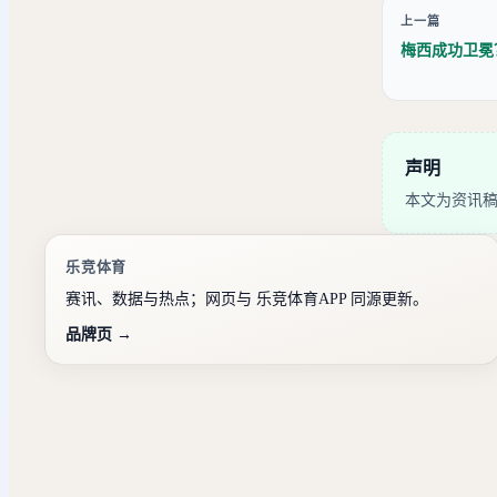
上一篇
梅西成功卫冕
声明
本文为资讯稿
乐竞体育
赛讯、数据与热点；网页与 乐竞体育APP 同源更新。
品牌页 →