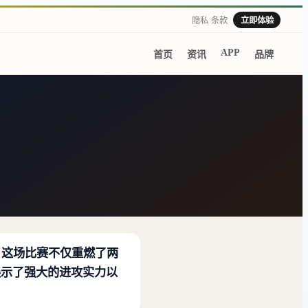
·
隐私
条款
立即体验
APP
首页
资讯
品牌
。这场比赛不仅重燃了两
展示了强大的进攻实力以
live-lejingsport.com