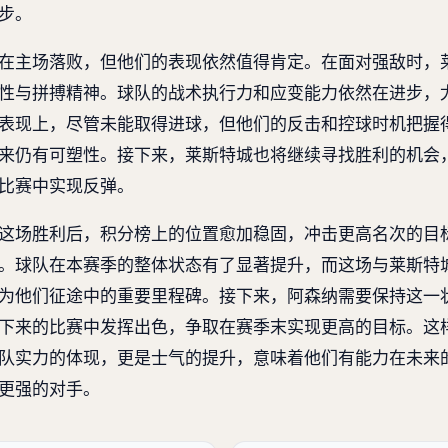
步。
在主场落败，但他们的表现依然值得肯定。在面对强敌时，
性与拼搏精神。球队的战术执行力和应变能力依然在进步，
表现上，尽管未能取得进球，但他们的反击和控球时机把握
来仍有可塑性。接下来，莱斯特城也将继续寻找胜利的机会
比赛中实现反弹。
这场胜利后，积分榜上的位置愈加稳固，冲击更高名次的目
。球队在本赛季的整体状态有了显著提升，而这场与莱斯特
为他们征途中的重要里程碑。接下来，阿森纳需要保持这一
下来的比赛中发挥出色，争取在赛季末实现更高的目标。这
队实力的体现，更是士气的提升，意味着他们有能力在未来
更强的对手。