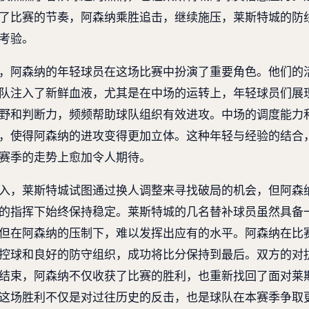
了比赛的节奏，阿森纳乘胜追击，继续施压，莱斯特城的防
考验。
，阿森纳的年轻球员在这场比赛中扮演了重要角色。他们的
队注入了新鲜血液，尤其是在中场的运转上，年轻球员们展
野和判断力，频频帮助球队组织有效进攻。中场的调度能力
，使得阿森纳的进攻变得更加立体。这种年轻与经验的结合
赛季的走势上愈加令人期待。
入，莱斯特城试图通过换人调整来寻找破局的机会，但阿森
的指挥下始终保持稳定。莱斯特城的几名替补球员虽然具备
但在阿森纳的压制下，难以发挥出应有的水平。阿森纳在比
控球和良好的防守组织，成功将比分保持到最后。双方的对
结束，阿森纳不仅收获了比赛的胜利，也重新找回了面对莱
这场胜利不仅是对过往历史的反击，也是球队在本赛季争取