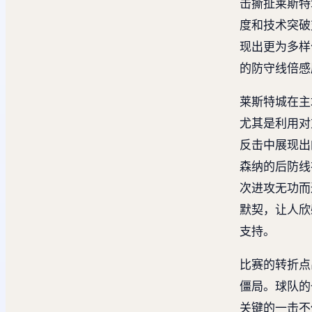
击撕扯莱斯特
度和技术突破
现出更为多样
的防守线倍感
莱斯特城在主
尤其是利用对
反击中展现出
森纳的后防线
次进攻无功而
默契，让人欣
支持。
比赛的转折点
僵局。球队的
关键的一击不