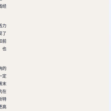
线经
活力
现了
和前
，也
纳的
一定
赛末
抗在
斯特
更高