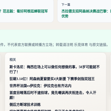
下一篇
？范志毅：看好阿根廷蝉联冠军
杰拉德支招阿森纳决赛战巴黎：
优势
件，不代表官方联赛或转播方立场；转载请注明 乐竞体育 与原文链接。
相关
斯卡洛尼：梅西在场上可以做任何想做的事，50岁可能就不
行了！
狂砸3.14亿！阿森纳夏窗要买4大新援 下赛季剑指双冠王
世界杯法国vs伊拉克：伊拉克也有齐达内
首度目睹落后时不速捡球，竟先嘲讽再庆祝连击，令人汗
颜！
侧后方断球技术训练