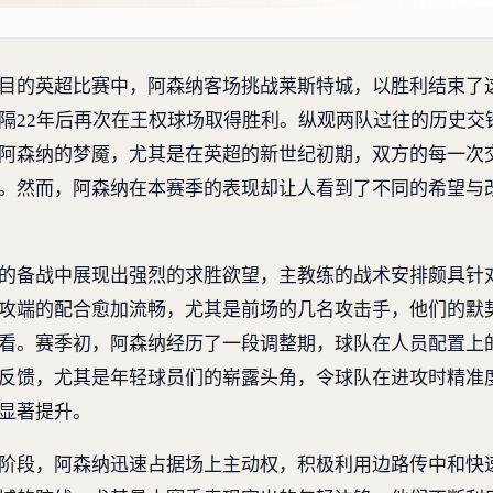
目的英超比赛中，阿森纳客场挑战莱斯特城，以胜利结束了
隔22年后再次在王权球场取得胜利。纵观两队过往的历史交
阿森纳的梦魇，尤其是在英超的新世纪初期，双方的每一次
。然而，阿森纳在本赛季的表现却让人看到了不同的希望与
的备战中展现出强烈的求胜欲望，主教练的战术安排颇具针
攻端的配合愈加流畅，尤其是前场的几名攻击手，他们的默
看。赛季初，阿森纳经历了一段调整期，球队在人员配置上
反馈，尤其是年轻球员们的崭露头角，令球队在进攻时精准
显著提升。
阶段，阿森纳迅速占据场上主动权，积极利用边路传中和快