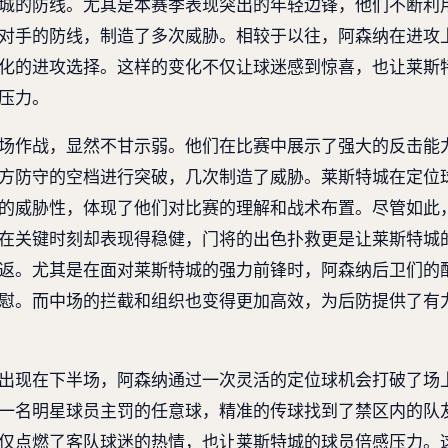
城的防线。尤其是本赛季表现突出的年轻边锋，他们不断利
对手的防线，制造了多次威胁。相较于以往，阿森纳在进攻
化的进攻选择。这样的变化不仅让球迷感到惊喜，也让莱斯
压力。
场作战，显然不甘示弱。他们在比赛中展示了强大的反击能
方防守的空档进行突破，几次制造了威胁。莱斯特城在定位
的威胁性，体现了他们对比赛的理解和战术布置。尽管如此
在关键时刻却表现得稳健，门将的出色扑救更是让莱斯特城
返。尤其是在面对莱斯特城的强力前锋时，阿森纳后卫们的
慰。而中场的拦截和组织也变得更加高效，为后防提供了有
出现在下半场，阿森纳通过一次灵活的定位球机会打破了场
一名明星球员主罚的任意球，精准的传球找到了禁区内的队
仅点燃了客队球迷的热情，也让莱斯特城的球员倍感压力。