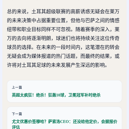
总的来说，土耳其超级联赛的高薪诱惑无疑会在莱万
的未来决策中占据重要位置，但他与巴萨之间的情感
纽带和职业目标同样不可忽视。随着赛季的深入，莱
万的去向将逐渐明朗，球迷们也将持续关注这位传奇
球员的选择。在未来的一段时间内，这笔潜在的转会
无疑会成为媒体报道的热门话题，而最终的结果，或
许将对土耳其足球的未来发展产生深远的影响。
上一篇
英超太疯狂！绝杀！狂轰10球，卫冕冠军补时绝杀
下一篇
尤文优惠价签穆哈？萨索洛CEO：还没给他定价，会据报价
评估