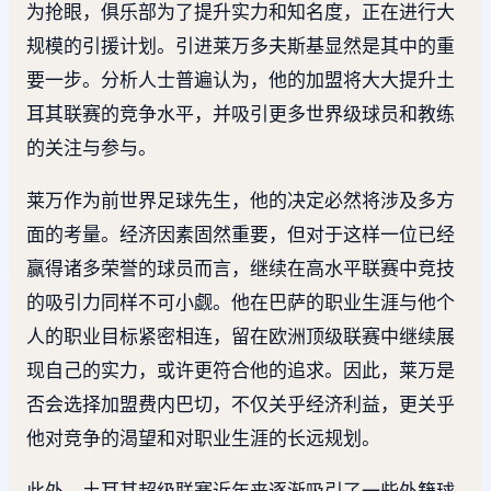
为抢眼，俱乐部为了提升实力和知名度，正在进行大
规模的引援计划。引进莱万多夫斯基显然是其中的重
要一步。分析人士普遍认为，他的加盟将大大提升土
耳其联赛的竞争水平，并吸引更多世界级球员和教练
的关注与参与。
莱万作为前世界足球先生，他的决定必然将涉及多方
面的考量。经济因素固然重要，但对于这样一位已经
赢得诸多荣誉的球员而言，继续在高水平联赛中竞技
的吸引力同样不可小觑。他在巴萨的职业生涯与他个
人的职业目标紧密相连，留在欧洲顶级联赛中继续展
现自己的实力，或许更符合他的追求。因此，莱万是
否会选择加盟费内巴切，不仅关乎经济利益，更关乎
他对竞争的渴望和对职业生涯的长远规划。