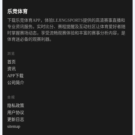
乐竞体育
下载乐竞体育APP，体验LEJINGSPORTS提供的高清赛事直播和
专业资讯服务。实时比分、赛程提醒及互动社区让体育爱好者随
时掌握赛场动态，享受流畅观赛体验和丰富的赛事分析内容，是
体育迷必备的观赛利器。
浏览
首页
资讯
APP下载
公司简介
合规
隐私政策
用户协议
更新日志
sitemap