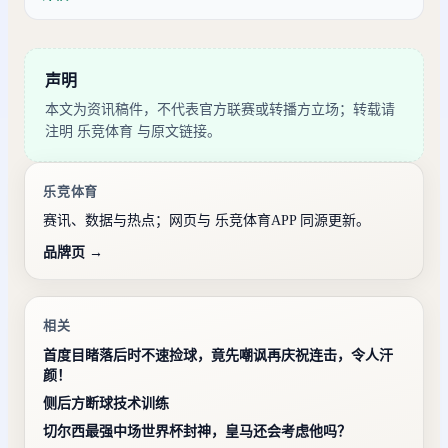
声明
本文为资讯稿件，不代表官方联赛或转播方立场；转载请
注明 乐竞体育 与原文链接。
乐竞体育
赛讯、数据与热点；网页与 乐竞体育APP 同源更新。
品牌页 →
相关
首度目睹落后时不速捡球，竟先嘲讽再庆祝连击，令人汗
颜！
侧后方断球技术训练
切尔西最强中场世界杯封神，皇马还会考虑他吗？