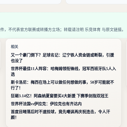
件，不代表官方联赛或转播方立场；转载请注明 乐竞体育 与原文链接。
相关
又一个豪门倒下？足球名记：辽宁铁人资金链或断裂，引援
也没了
世界杯最佳11人阵容：哈梅姆领衔锋线，冠军西班牙队5人入
选
斯卡洛尼：梅西在场上可以做任何想做的事，50岁可能就不
行了！
狂砸3.14亿！阿森纳夏窗要买4大新援 下赛季剑指双冠王
世界杯法国vs伊拉克：伊拉克也有齐达内
首度目睹落后时不速捡球，竟先嘲讽再庆祝连击，令人汗
颜！