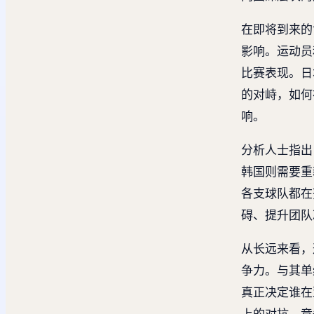
在即将到来的
影响。运动员
比赛表现。日
的对峙，如何
响。
分析人士指出
韩国则需要重
各支球队都在
碍、提升团队
从长远来看，
争力。与其单
真正决定谁在