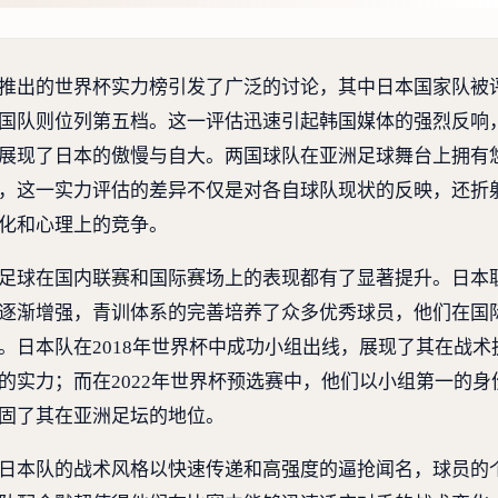
推出的世界杯实力榜引发了广泛的讨论，其中日本国家队被
国队则位列第五档。这一评估迅速引起韩国媒体的强烈反响
展现了日本的傲慢与自大。两国球队在亚洲足球舞台上拥有
，这一实力评估的差异不仅是对各自球队现状的反映，还折
化和心理上的竞争。
足球在国内联赛和国际赛场上的表现都有了显著提升。日本
逐渐增强，青训体系的完善培养了众多优秀球员，他们在国
。日本队在2018年世界杯中成功小组出线，展现了其在战术
的实力；而在2022年世界杯预选赛中，他们以小组第一的身
固了其在亚洲足坛的地位。
日本队的战术风格以快速传递和高强度的逼抢闻名，球员的