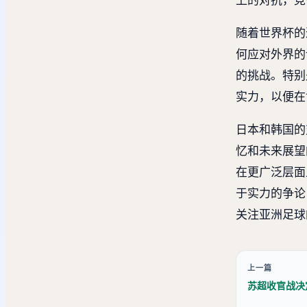
上的对抗，竞
随着世界杯的
何应对外界的
的挑战。特别
实力，以便在
日本和韩国的
忆和未来展望
在更广泛层面
于实力的争论
关注亚洲足球
上一篇
苏超收官战决