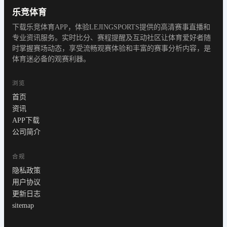
乐竞体育
下载乐竞体育APP，体验LEJINGSPORTS提供的高清赛事直播和
专业资讯服务。实时比分、赛程提醒及互动社区让体育爱好者随
时掌握赛场动态，享受流畅观赛体验和丰富的赛事分析内容，是
体育迷必备的观赛利器。
浏览
首页
资讯
APP下载
公司简介
合规
隐私政策
用户协议
更新日志
sitemap