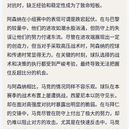
对抗时，缺乏经验和稳定性成为了致命短板。
阿森纳在小组赛中的表现可谓是跌宕起伏。在与巴黎
的较量中，他们的进攻如潮水般汹涌，但防守上的失
误让他们的努力付诸东流。尽管在进攻端展现出一定
的创造力，但当对手采取高压战术时，阿森纳的控球
和传递时常显得无力。在关键的时刻，球队选择的战
术和决策的执行都受到严峻考验，最终导致无法把握
住反超比分的机会。
与阿森纳相比，马竞的情况同样不容乐观。球队在本
赛季的战术布置上屡遭挑战，西蒙尼本以防守见长，
却在面对高强度对抗时暴露出明显的脆弱。在与拜仁
的交锋中，马竞尽管在防守上付出了极大的努力，却
仍难以阻止对方的攻击。尤其是在快速反击中，马竞