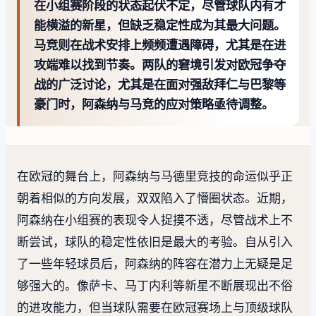
在小组赛阶段的状态起伏不定，尽管球队内有才
能横溢的新星，但缺乏稳定性成为其最大问题。
马竞则在战术安排上频频遭遇障碍，尤其是在进
攻端难以找到节奏。两队的窘境引发对欧冠争夺
战的广泛讨论，尤其是在面对强敌拜仁与巴黎等
豪门时，阿森纳与马竞的应对策略亟待调整。
live-lejingsport.com
在欧冠的舞台上，阿森纳与马德里竞技的命运似乎正
朝着相似的方向发展，双双陷入了懵圈状态。近期，
阿森纳在小组赛的表现令人捉摸不透，尽管战术上不
断尝试，球队的稳定性依旧是最大的考验。自从引入
了一些年轻球员后，阿森纳的阵容在潜力上无疑是足
够强大的。像萨卡、马丁内利等新星不断展现出不俗
的进攻能力，但当球队需要在欧冠赛场上与顶级球队