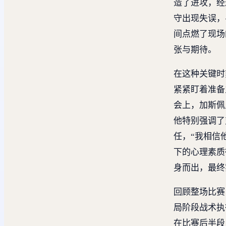
造了进攻，经
守出现失误，
间点燃了现场
张与期待。
在这种关键时
紧紧盯着准备
会上，加斯佩
他特别强调了
任，“我相信
下的心理素质
身而出，最终
回顾整场比赛
局阶段战术执
在比赛后半段