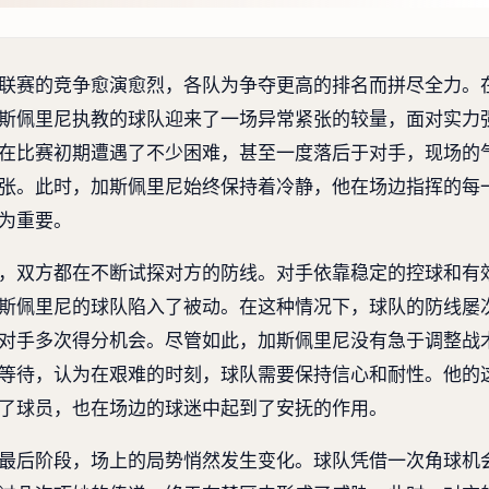
联赛的竞争愈演愈烈，各队为争夺更高的排名而拼尽全力。
斯佩里尼执教的球队迎来了一场异常紧张的较量，面对实力
在比赛初期遭遇了不少困难，甚至一度落后于对手，现场的
张。此时，加斯佩里尼始终保持着冷静，他在场边指挥的每
为重要。
，双方都在不断试探对方的防线。对手依靠稳定的控球和有
斯佩里尼的球队陷入了被动。在这种情况下，球队的防线屡
对手多次得分机会。尽管如此，加斯佩里尼没有急于调整战
等待，认为在艰难的时刻，球队需要保持信心和耐性。他的
了球员，也在场边的球迷中起到了安抚的作用。
最后阶段，场上的局势悄然发生变化。球队凭借一次角球机