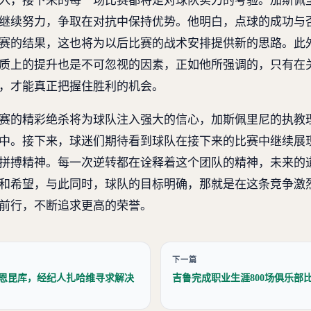
入，接下来的每一场比赛都将是对球队实力的考验。加斯佩
继续努力，争取在对抗中保持优势。他明白，点球的成功与
赛的结果，这也将为以后比赛的战术安排提供新的思路。此
质上的提升也是不可忽视的因素，正如他所强调的，只有在
，才能真正把握住胜利的机会。
赛的精彩绝杀将为球队注入强大的信心，加斯佩里尼的执教
中。接下来，球迷们期待看到球队在接下来的比赛中继续展
拼搏精神。每一次逆转都在诠释着这个团队的精神，未来的
和希望，与此同时，球队的目标明确，那就是在这条竞争激
前行，不断追求更高的荣誉。
下一篇
恩昆库，经纪人扎哈维寻求解决
吉鲁完成职业生涯800场俱乐部