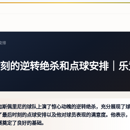
安排
刻的逆转绝杀和点球安排｜乐
加斯佩里尼的球队上演了惊心动魄的逆转绝杀，充分展现了
了最后时刻的点球安排以及他对球员表现的满意度。他表示
赛奠定了良好的基础。