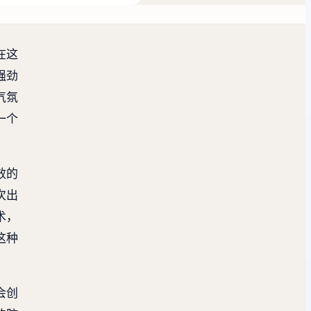
在这
强劲
气氛
一个
效的
次出
术，
这种
会创