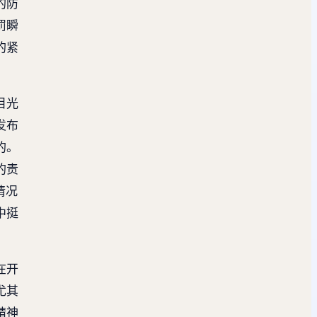
的防
罚瞬
的紧
目光
发布
的。
的责
情况
中挺
在开
尤其
精神