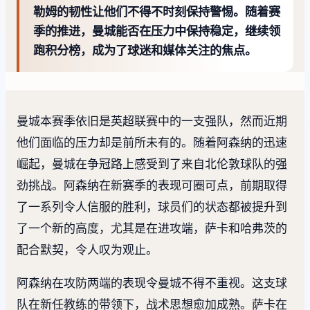
勒姆的韧性让他们不得不时刻保持警惕。随着赛
季的推进，曼城能否在压力中保持稳定，继续领
跑积分榜，成为了球迷和媒体关注的焦点。
live-lejingsport.com
曼城本赛季依旧是英超联赛中的一支强队，然而近期
他们面临的压力却是前所未有的。随着阿森纳的迅速
崛起，曼城在争冠路上感受到了来自北伦敦球队的强
劲挑战。阿森纳在新赛季的表现可圈可点，前期取得
了一系列令人信服的胜利，球员们的状态都被提升到
了一个新的高度，尤其是在进攻端，萨卡和哈弗茨的
配合默契，令人叹为观止。
阿森纳在攻防两端的表现令曼城不得不重视。这支球
队在新任教练的带领下，战术思想愈加成熟。萨卡在