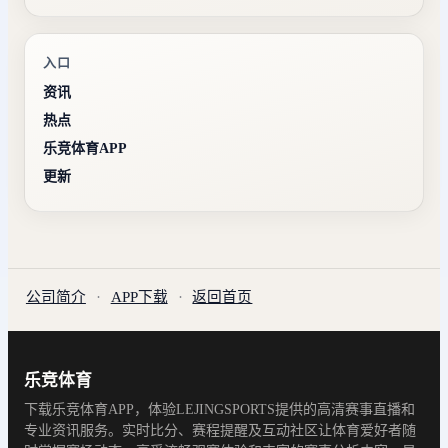
入口
资讯
热点
乐竞体育APP
更新
公司简介
·
APP下载
·
返回首页
乐竞体育
下载乐竞体育APP，体验LEJINGSPORTS提供的高清赛事直播和
专业资讯服务。实时比分、赛程提醒及互动社区让体育爱好者随