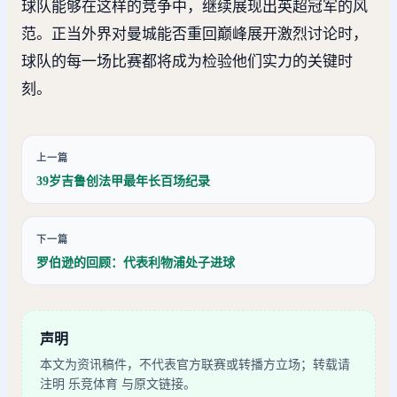
球队能够在这样的竞争中，继续展现出英超冠军的风
范。正当外界对曼城能否重回巅峰展开激烈讨论时，
球队的每一场比赛都将成为检验他们实力的关键时
刻。
上一篇
39岁吉鲁创法甲最年长百场纪录
下一篇
罗伯逊的回顾：代表利物浦处子进球
声明
本文为资讯稿件，不代表官方联赛或转播方立场；转载请
注明 乐竞体育 与原文链接。