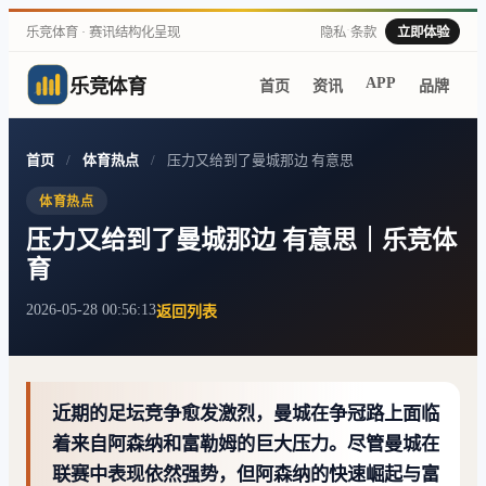
·
乐竞体育 · 赛讯结构化呈现
隐私
条款
立即体验
APP
乐竞体育
首页
资讯
品牌
首页
/
体育热点
/
压力又给到了曼城那边 有意思
体育热点
压力又给到了曼城那边 有意思｜乐竞体
育
2026-05-28 00:56:13
返回列表
近期的足坛竞争愈发激烈，曼城在争冠路上面临
着来自阿森纳和富勒姆的巨大压力。尽管曼城在
联赛中表现依然强势，但阿森纳的快速崛起与富