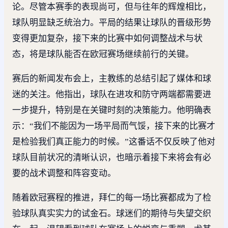
论。尽管本赛季的表现尚可，但与往年的辉煌相比，
球队明显缺乏统治力。平局的结果让球队的晋级形势
变得更加复杂，接下来的比赛中如何调整战术与状
态，将是球队能否在欧冠赛场继续前行的关键。
赛后的新闻发布会上，主教练的总结引起了媒体和球
迷的关注。他指出，球队在进攻和防守两端都需要进
一步提升，特别是在关键时刻的决策能力。他明确表
示：“我们不能因为一场平局而气馁，接下来的比赛才
是检验我们真正能力的时候。”这番话不仅反映了他对
球队目前状况的清晰认识，也暗示着接下来将会有必
要的战术调整和阵容变动。
随着欧冠赛程的推进，拜仁的每一场比赛都成为了检
验球队真实实力的试金石。球迷们的期待与失望交织