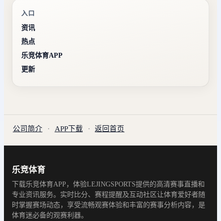
入口
资讯
热点
乐竞体育APP
更新
公司简介
·
APP下载
·
返回首页
乐竞体育
下载乐竞体育APP，体验LEJINGSPORTS提供的高清赛事直播和
专业资讯服务。实时比分、赛程提醒及互动社区让体育爱好者随
时掌握赛场动态，享受流畅观赛体验和丰富的赛事分析内容，是
体育迷必备的观赛利器。