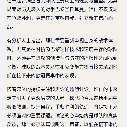
在一起，渴望看到球队在赛场上的蜕变与重塑。尤其
是面对历史悠久的对手巴黎圣日耳曼，拜仁不仅仅是
在争取胜利，更是在为重塑自我、建立新的信心而
战。
有分析人士指出，拜仁需要重新审视自身的战术体
系，尤其是在对抗像巴黎这样技术和速度并存的球队
时，必须要在进攻的创造性与防守的严密性之间找到
平衡。球队的战术灵活性和应变能力将直接关系到他
们在接下来的欧冠赛事中的表现。
随着媒体的持续关注和舆论的热烈讨论，拜仁的未来
走向引发了更深层次的思考。球队能否从这场平局中
吸取教训，提升自我，重归胜利的轨道，将是接下来
必须面对的重要课题。球迷的心声始终是球队的真实
反馈，拜仁必须认真倾听这一声音，以便在接下来的