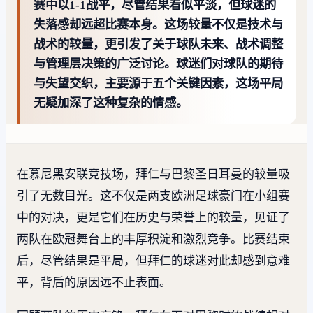
赛中以1-1战平，尽管结果看似平淡，但球迷的
失落感却远超比赛本身。这场较量不仅是技术与
战术的较量，更引发了关于球队未来、战术调整
与管理层决策的广泛讨论。球迷们对球队的期待
与失望交织，主要源于五个关键因素，这场平局
无疑加深了这种复杂的情感。
live-lejingsport.com
在慕尼黑安联竞技场，拜仁与巴黎圣日耳曼的较量吸
引了无数目光。这不仅是两支欧洲足球豪门在小组赛
中的对决，更是它们在历史与荣誉上的较量，见证了
两队在欧冠舞台上的丰厚积淀和激烈竞争。比赛结束
后，尽管结果是平局，但拜仁的球迷对此却感到意难
平，背后的原因远不止表面。