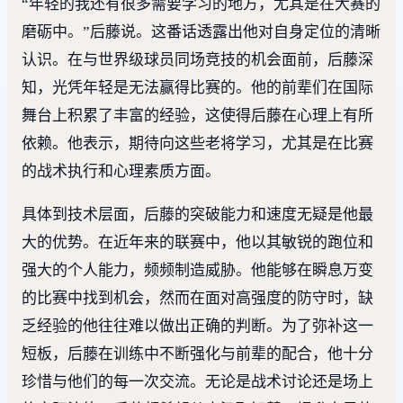
“年轻的我还有很多需要学习的地方，尤其是在大赛的
磨砺中。”后藤说。这番话透露出他对自身定位的清晰
认识。在与世界级球员同场竞技的机会面前，后藤深
知，光凭年轻是无法赢得比赛的。他的前辈们在国际
舞台上积累了丰富的经验，这使得后藤在心理上有所
依赖。他表示，期待向这些老将学习，尤其是在比赛
的战术执行和心理素质方面。
具体到技术层面，后藤的突破能力和速度无疑是他最
大的优势。在近年来的联赛中，他以其敏锐的跑位和
强大的个人能力，频频制造威胁。他能够在瞬息万变
的比赛中找到机会，然而在面对高强度的防守时，缺
乏经验的他往往难以做出正确的判断。为了弥补这一
短板，后藤在训练中不断强化与前辈的配合，他十分
珍惜与他们的每一次交流。无论是战术讨论还是场上