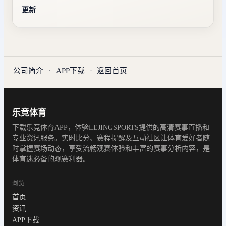
更新
公司简介
·
APP下载
·
返回首页
乐竞体育
下载乐竞体育APP，体验LEJINGSPORTS提供的高清赛事直播和
专业资讯服务。实时比分、赛程提醒及互动社区让体育爱好者随
时掌握赛场动态，享受流畅观赛体验和丰富的赛事分析内容，是
体育迷必备的观赛利器。
浏览
首页
资讯
APP下载