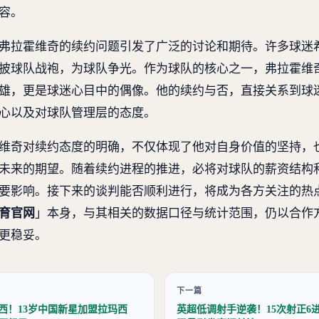
容。
弗拉霍维奇的续约问题引发了广泛的讨论和期待。许多球迷
披球队战袍，为球队争光。作为球队的核心之一，弗拉霍维
雄，更是球迷心目中的偶像。他的续约与否，直接关系到球
心以及对球队管理层的态度。
维奇对续约态度的明确，不仅体现了他对自身价值的坚持，
未来的期望。随着续约进程的推进，必将对球队的薪资结构
要影响。接下来的谈判能否顺利进行，将成为各方关注的热
育官网
」本身，与其相关的数据口径与统计范围，仍以合作
更稳妥。
下一篇
西！13岁中国新星加盟拉玛西
英超低调射手逆袭！15次射正6