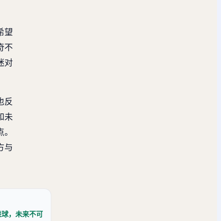
希望
奇不
迷对
也反
和未
点。
方与
进球，未来不可