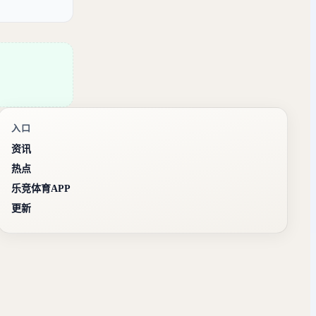
入口
资讯
热点
乐竞体育APP
更新